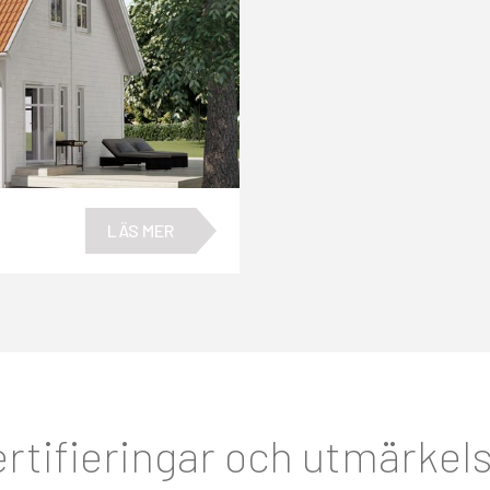
LÄS MER
rtifieringar och utmärkel