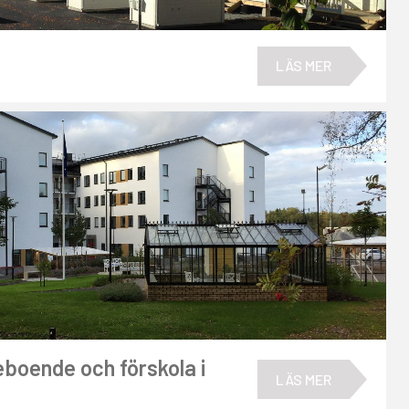
LÄS MER
eboende och förskola i
LÄS MER