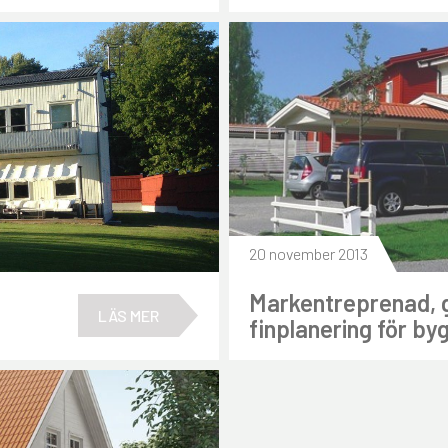
20 november 2013
Markentreprenad, 
LÄS MER
finplanering för by