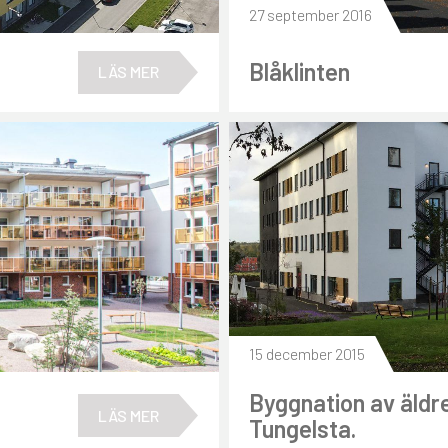
27 september 2016
Blåklinten
LÄS MER
15 december 2015
Byggnation av äldr
LÄS MER
Tungelsta.