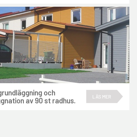
grundläggning och
LÄS MER
ggnation av 90 st radhus.