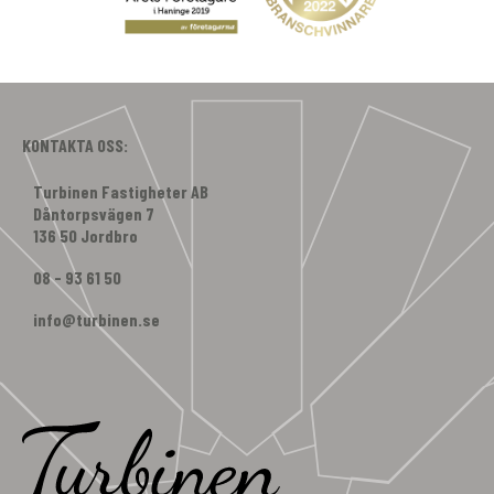
KONTAKTA OSS:
Turbinen Fastigheter AB
Dåntorpsvägen 7
136 50 Jordbro
08 - 93 61 50
info@turbinen.se
Facebook
Instagram