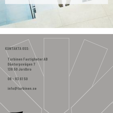
KONTAKTA OSS:
Turbinen Fastigheter AB
Dåntorpsvägen 7
136 50 Jordbro
08 - 93 61 50
info@turbinen.se
Facebook
Instagram