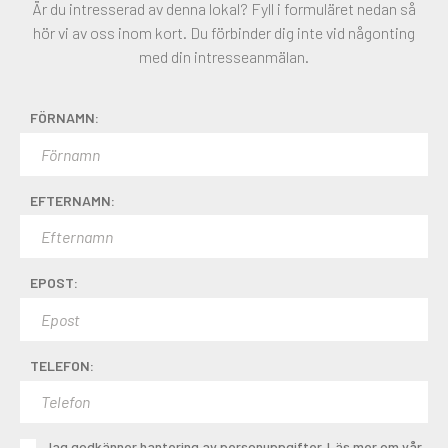
Är du intresserad av denna lokal? Fyll i formuläret nedan så
hör vi av oss inom kort. Du förbinder dig inte vid någonting
med din intresseanmälan.
FÖRNAMN:
EFTERNAMN:
EPOST:
TELEFON:
Jag godkänner hantering av personuppgifter. Läs mer om vår