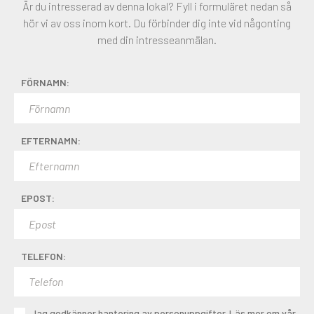
Är du intresserad av denna lokal? Fyll i formuläret nedan så
hör vi av oss inom kort. Du förbinder dig inte vid någonting
med din intresseanmälan.
FÖRNAMN:
EFTERNAMN:
EPOST:
TELEFON:
Jag godkänner hantering av personuppgifter. Läs mer om vår