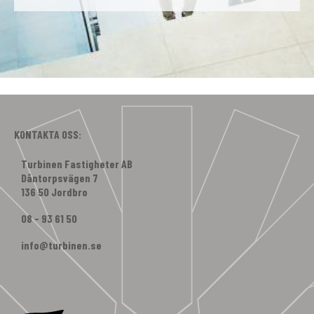
KONTAKTA OSS:
Turbinen Fastigheter AB
Dåntorpsvägen 7
136 50 Jordbro
08 - 93 61 50
info@turbinen.se
Facebook
Instagram