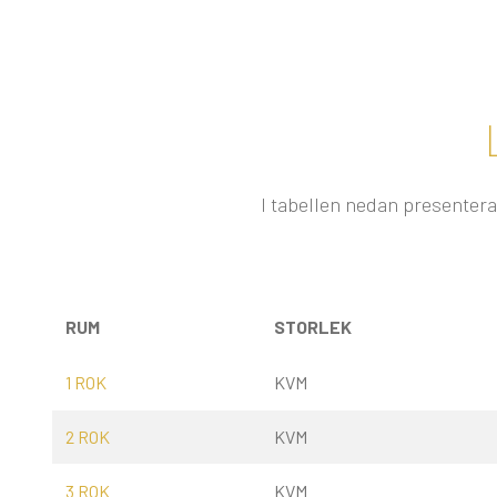
I tabellen nedan presentera
RUM
STORLEK
1 ROK
KVM
2 ROK
KVM
3 ROK
KVM