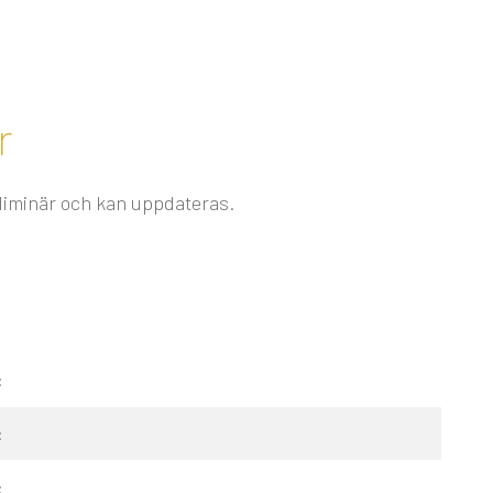
r
eliminär och kan uppdateras.
:
:
: