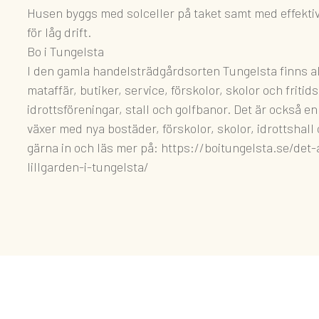
Husen byggs med solceller på taket samt med effekt
för låg drift.
Bo i Tungelsta
I den gamla handelsträdgårdsorten Tungelsta finns all
mataffär, butiker, service, förskolor, skolor och fritid
idrottsföreningar, stall och golfbanor. Det är också e
växer med nya bostäder, förskolor, skolor, idrottshal
gärna in och läs mer på: https://boitungelsta.se/det
lillgarden-i-tungelsta/