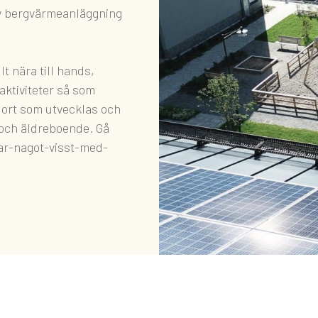
iv bergvärmeanläggning
t nära till hands,
saktiviteter så som
n ort som utvecklas och
l och äldreboende. Gå
-ar-nagot-visst-med-