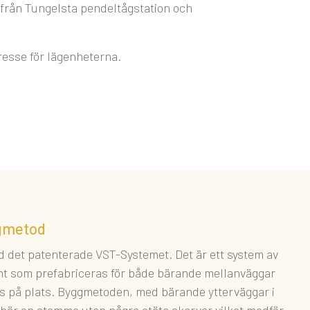
 från Tungelsta pendeltågstation och
tresse för lägenheterna.
ggmetod
det patenterade VST-Systemet. Det är ett system av
nt som prefabriceras för både bärande mellanväggar
ts på plats. Byggmetoden, med bärande ytterväggar i
ebär en stomme utan några otäta skarvar vilket medför