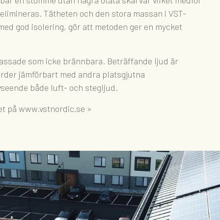
 elimineras. Tätheten och den stora massan i VST-
ed god isolering, gör att metoden ger en mycket
lassade som icke brännbara. Beträffande ljud är
ärder jämförbart med andra platsgjutna
seende både luft- och stegljud.
t på www.vstnordic.se »