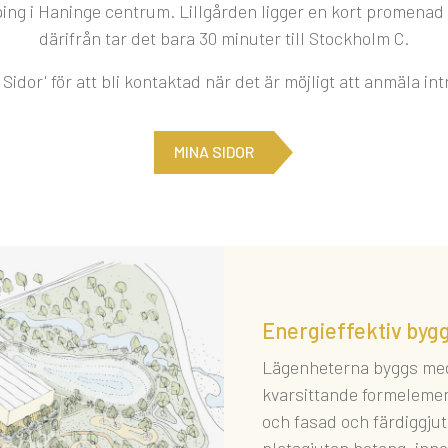
ping i Haninge centrum. Lillgården ligger en kort promenad
därifrån tar det bara 30 minuter till Stockholm C.
 Sidor' för att bli kontaktad när det är möjligt att anmäla in
MINA SIDOR
Energieffektiv by
Lägenheterna byggs med 
kvarsittande formeleme
och fasad och färdiggju
platsgjuten betong, inn